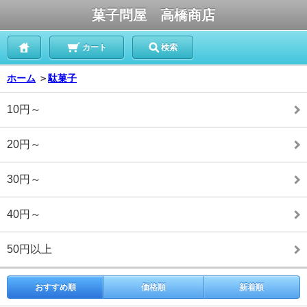
菓子問屋 高橋商店
カート
検索
ホーム
＞
駄菓子
10円～
20円～
30円～
40円～
50円以上
おすすめ順
価格順
新着順