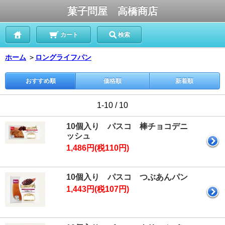
菓子問屋 高橋商店
カート
検索
ホーム
＞
ロングライフパン
おすすめ順
価格順
新着順
1-10 / 10
10個入り パスコ 棒チョコデニ
ッシュ
1,486円(税110円)
10個入り パスコ つぶあんパン
1,443円(税107円)