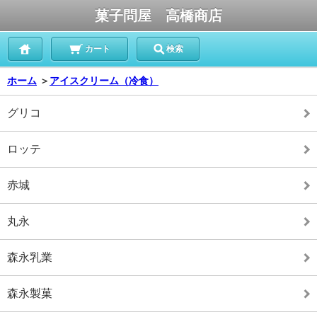
菓子問屋 高橋商店
カート
検索
ホーム
＞
アイスクリーム（冷食）
グリコ
ロッテ
赤城
丸永
森永乳業
森永製菓