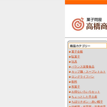
菓子全般
駄菓子
玩具
バランス栄養食品
カップ麺・スープレトルト
ロングライフパン
飲料
和菓子
お得ないろいろセット
ちょっとした手土産
ちぼりチボン・赤い帽子
幼稚園・保育園・学童保育