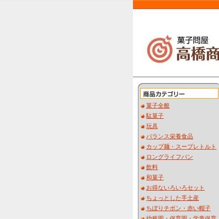
菓子全般
駄菓子
玩具
バランス栄養食品
カップ麺・スープレトルト
ロングライフパン
飲料
和菓子
お得ないろいろセット
ちょっとした手土産
ちぼりチボン・赤い帽子
幼稚園・保育園・学童保育