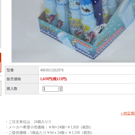
型番
4903013262976
販売価格
1,659円(税123円)
購入数
» 特定
・ご注文単位は、24個入り/1
・メーカー希望小売価格：￥80×24個=￥1,920（税別）
・ご提供価格：1個あたり￥64ｘ24個＝￥1,536（税別）