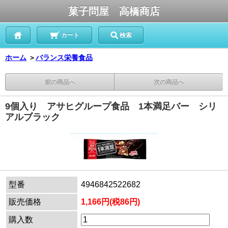
菓子問屋 高橋商店
カート
検索
ホーム
＞
バランス栄養食品
前の商品へ
次の商品へ
9個入り アサヒグループ食品 1本満足バー シリ
アルブラック
型番
4946842522682
販売価格
1,166円(税86円)
購入数