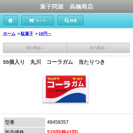
菓子問屋 高橋商店
カート
検索
ホーム
＞
駄菓子
＞
10円～
前の商品へ
次の商品へ
55個入り 丸川 コーラガム 当たりつき
型番
49459357
販売価格
570円(税42円)