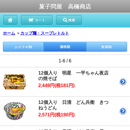
菓子問屋 高橋商店
カート
検索
ホーム
＞
カップ麺・スープレトルト
おすすめ順
価格順
新着順
1-6 / 6
12個入り 明星 一平ちゃん夜店
の焼そば
2,449円(税181円)
12個入り 日清 どん兵衛 きつ
ねうどん
2,571円(税190円)