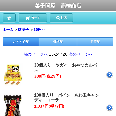
菓子問屋 高橋商店
カート
検索
ホーム
＞
駄菓子
＞
10円～
おすすめ順
価格順
新着順
前のページへ
13-24 / 26
次のページへ
30個入り ヤガイ おやつカルパ
ス
389円(税29円)
100個入り パイン あわ玉キャン
ディ コーラ
1,037円(税77円)